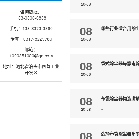
...
20-08
咨询热线：
133-0306-6838
08
手机：138-3373-3360
哪些行业适合用除
...
传真：0317-8229789
20-08
邮箱：
1029351020@qq.com
08
袋式除尘器与静电
地址：河北省泊头市四营工业
开发区
...
20-08
08
布袋除尘器构造讲
...
20-08
08
选择布袋除尘器布