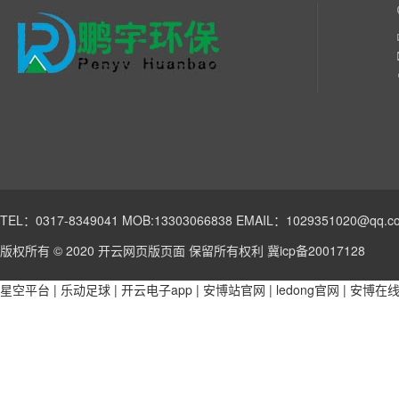
TEL：0317-8349041 MOB:13303066838 EMAIL：1029351020@qq.c
版权所有 © 2020 开云网页版页面 保留所有权利
冀icp备20017128
星空平台
|
乐动足球
|
开云电子app
|
安博站官网
|
ledong官网
|
安博在