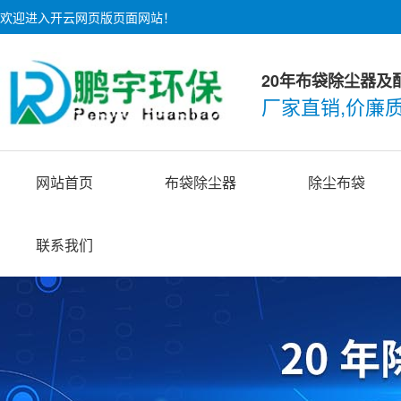
欢迎进入开云网页版页面网站！
20年布袋除尘器及
厂家直销,价廉
网站首页
布袋除尘器
除尘布袋
联系我们