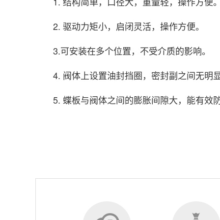
1. 结构简单，口径大，重量轻，操作方便
2. 驱动力矩小，启闭灵活，操作方便。
3.可安装在多个位置，不受介质的影响。
4. 阀体上设置油封挡圈，密封副之间无明
5. 蝶板与阀体之间的膨胀间隙大，能有效