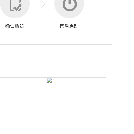
确认收货
售后启动