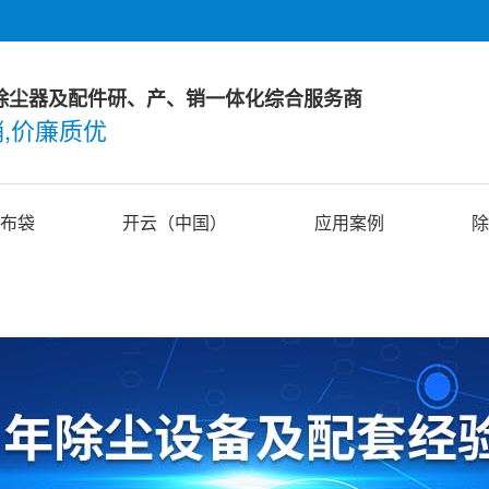
袋除尘器及配件研、产、销一体化综合服务商
,价廉质优
布袋
开云（中国）
应用案例
除