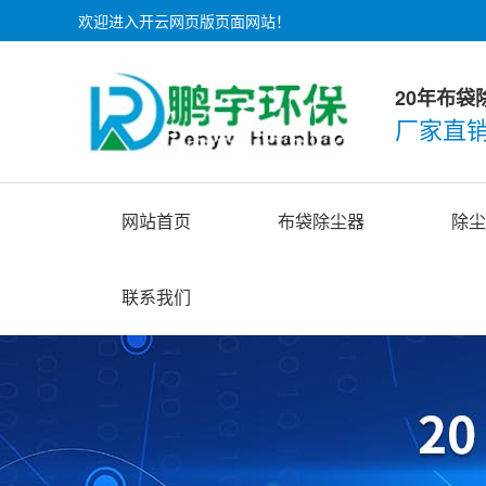
欢迎进入开云网页版页面网站！
20年布
厂家直销
网站首页
布袋除尘器
除尘
联系我们