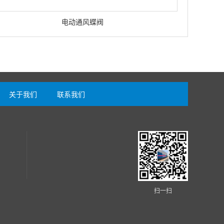
电动通风蝶阀
关于我们
联系我们
扫一扫