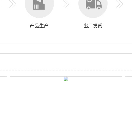
产品生产
出厂发货