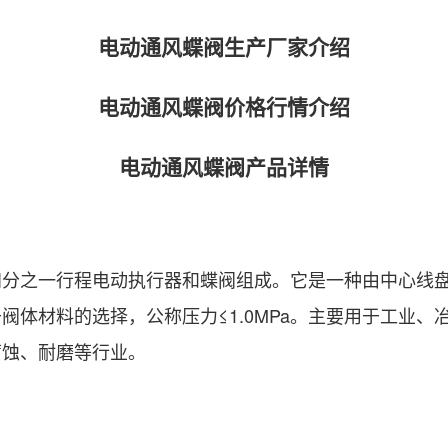
电动通风蝶阀生产厂家介绍
电动通风蝶阀价格行情介绍
电动通风蝶阀产品详情
之一行程电动执行器和蝶阀组成。它是一种由中心线盘
阀体材料的选择，公称压力≤1.0MPa。主要用于工业
腐蚀、耐磨等行业。