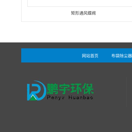
矩形通风蝶阀
网站首页
布袋除尘器