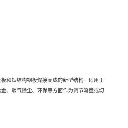
板和短结构钢板焊接而成的新型结构。适用于
、冶金、烟气除尘、环保等方面作为调节流量或切