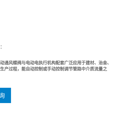
：
动通风蝶阀与电动电执行机构配套广泛应用于建材、治金、
生产过程，能自动控制或手动控制调节管路中介质流量之
询