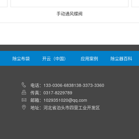
手动通风蝶阀
除尘布袋
开云（中国）
应用案例
除尘器百科
电话：133-0306-6838138-3373-3360
传真：0317-8229789
邮箱：1029351020@qq.com
地址：河北省泊头市四营工业开发区